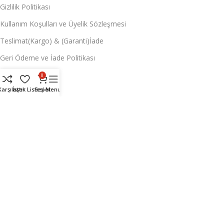
Gizlilik Politikası
Kullanım Koşulları ve Üyelik Sözleşmesi
Teslimat(Kargo) & (Garanti)İade
Geri Ödeme ve İade Politikası
0
MÜŞTERİ H.
Karşılaştır
İstek Listesi
Sepet
Menu
Hesabım
İstek Listem
Promosyonlar
Kargo Takip
İletişim
Mobil Uygulamalarımız:
"Android ve IOS'ta çok yakında sizlerleyiz!"