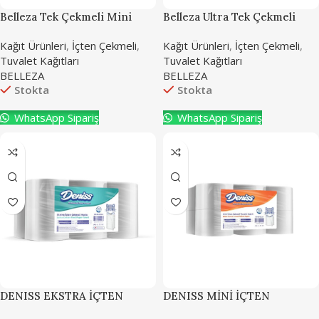
Belleza Tek Çekmeli Mini
Belleza Ultra Tek Çekmeli
Tuvalet Kağıdı 12’li
Tuvalet Kağıdı 6’lı
Kağıt Ürünleri
,
İçten Çekmeli
,
Kağıt Ürünleri
,
İçten Çekmeli
,
Tuvalet Kağıtları
Tuvalet Kağıtları
BELLEZA
BELLEZA
Stokta
Stokta
WhatsApp Sipariş
WhatsApp Sipariş
DENISS EKSTRA İÇTEN
DENISS MİNİ İÇTEN
ÇEKMELİ HAVLU
ÇEKMELİ TUVALET KAĞIDI