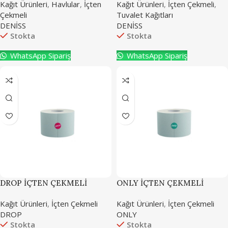
Kağıt Ürünleri
,
Havlular
,
İçten
Kağıt Ürünleri
,
İçten Çekmeli
,
Çekmeli
Tuvalet Kağıtları
DENİSS
DENİSS
Stokta
Stokta
WhatsApp Sipariş
WhatsApp Sipariş
DROP İÇTEN ÇEKMELİ
ONLY İÇTEN ÇEKMELİ
JUMBO TUVALET KAĞIDI
JUMBO TUVALET KAĞIDI
Kağıt Ürünleri
,
İçten Çekmeli
Kağıt Ürünleri
,
İçten Çekmeli
DROP
ONLY
Stokta
Stokta