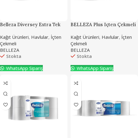
Belleza Diversey Extra Tek
BELLEZA Plus Içten Çekmeli
Çekmeli Havlu 6 Rulo
Havlu 6’lı
Kağıt Ürünleri
,
Havlular
,
İçten
Kağıt Ürünleri
,
Havlular
,
İçten
Çekmeli
Çekmeli
BELLEZA
BELLEZA
Stokta
Stokta
WhatsApp Sipariş
WhatsApp Sipariş