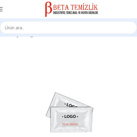
Ana Sayfa
Kağıt Ürünleri
Baskılı Islak Mendil