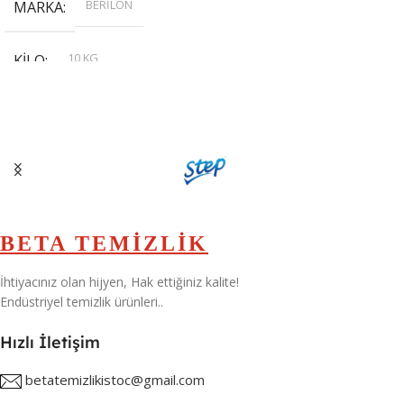
BERİLON
MARKA
10 KG
KILO
,
20 KG
,
30 KG
,
5 KG
BETA TEMİZLİK
İhtiyacınız olan hijyen, Hak ettiğiniz kalite!
Endüstriyel temizlik ürünleri..
Hızlı İletişim
betatemizlikistoc@gmail.com