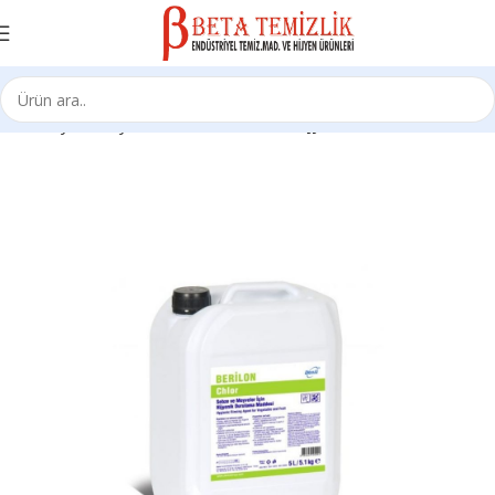
Ana Sayfa
Kimyasal Ürünleri
Mutfak Hijyeni