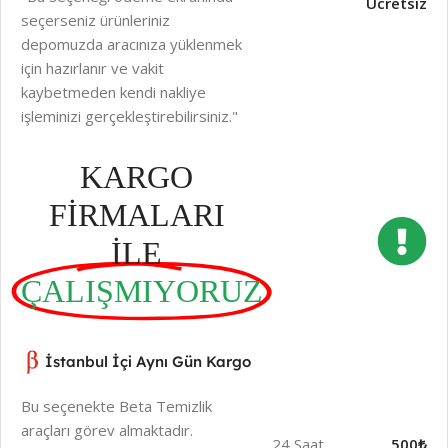
Ücretsiz
seçerseniz ürünleriniz
depomuzda aracınıza yüklenmek
için hazırlanır ve vakit
kaybetmeden kendi nakliye
işleminizi gerçekleştirebilirsiniz."
KARGO
FİRMALARI
İLE
ÇALIŞMIYORUZ
İstanbul İçi Aynı Gün Kargo
Bu seçenekte Beta Temizlik
araçları görev almaktadır.
24 Saat
500₺