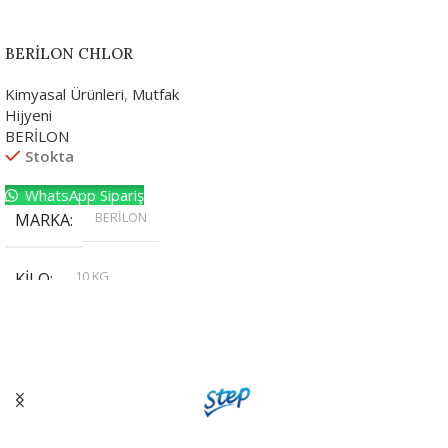
BERİLON CHLOR
Kimyasal Ürünleri
,
Mutfak
Hijyeni
BERİLON
Stokta
WhatsApp Sipariş
BERİLON
MARKA
10 KG
KILO
,
20 KG
,
30 KG
,
5 KG