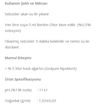
Kullanım Şekli ve Miktarı
Sebzeler akan su ile yıkanır.
Her litre suya 5 ml Berilon Chlor ilave edilir. (%0,5’lik
solüsyon)
Yıkanmış sebzeler 5 dakika bekletilir ve temiz su ile
durulanır.
Mamul Bileşimi
< % 5 Klor bazlı ağartıcı (Sodyum hipoklorit)
Ürün Spesifikasyonu
pH (%1’lik suda) : 11±1
Yoğunluk (g/ml) : 1,02±0,05