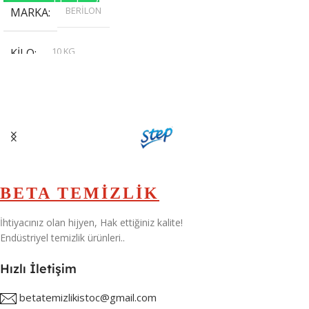
BERİLON
MARKA
10 KG
KILO
,
20 KG
,
30 KG
,
5 KG
BETA TEMİZLİK
İhtiyacınız olan hijyen, Hak ettiğiniz kalite!
Endüstriyel temizlik ürünleri..
Hızlı İletişim
betatemizlikistoc@gmail.com