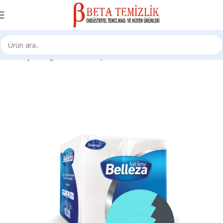
Ana Sayfa
Kağıt Ürünleri
Peçeteler