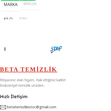
BERİLON
MARKA
10 KG
KILO
,
20 KG
,
30 KG
,
5 KG
BETA TEMİZLİK
İhtiyacınız olan hijyen, Hak ettiğiniz kalite!
Endüstriyel temizlik ürünleri..
Hızlı İletişim
betatemizlikistoc@gmail.com