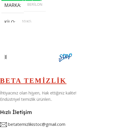
BERİLON
MARKA
10 KG
KILO
,
20 KG
,
30 KG
,
5 KG
BETA TEMİZLİK
İhtiyacınız olan hijyen, Hak ettiğiniz kalite!
Endüstriyel temizlik ürünleri..
Hızlı İletişim
betatemizlikistoc@gmail.com