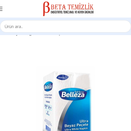
Ana Sayfa
Kağıt Ürünleri
Peçeteler