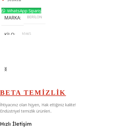
WhatsApp Sipariş
BERİLON
MARKA
10 KG
KILO
,
20 KG
,
30 KG
,
5 KG
BETA TEMİZLİK
İhtiyacınız olan hijyen, Hak ettiğiniz kalite!
Endüstriyel temizlik ürünleri..
Hızlı İletişim