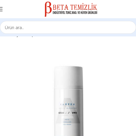
Ana Sayfa
Carpex Koku Ürünleri
Kokular