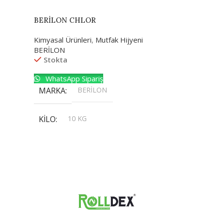
BERİLON CHLOR
Kimyasal Ürünleri
,
Mutfak Hijyeni
BERİLON
Stokta
WhatsApp Sipariş
MARKA
BERİLON
KILO
10 KG
,
20 KG
,
30 KG
,
5 KG