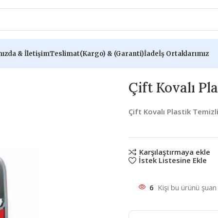
ızda & İletişim
Teslimat(Kargo) & (Garanti)İade
İş Ortaklarımız
ası
Çift Kovalı Pl
Çift Kovalı Plastik Temizl
Karşılaştırmaya ekle
İstek Listesine Ekle
6
Kişi bu ürünü şuan 