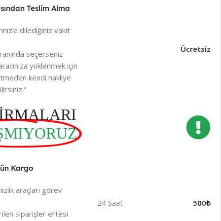
sından Teslim Alma
ınızla dilediğiniz vakit
Ücretsiz
ranında seçerseniz
racınıza yüklenmek için
betmeden kendi nakliye
irsiniz."
İRMALARI
ŞMIYORUZ
Gün Kargo
lik araçları görev
24 Saat
500₺
len siparişler ertesi