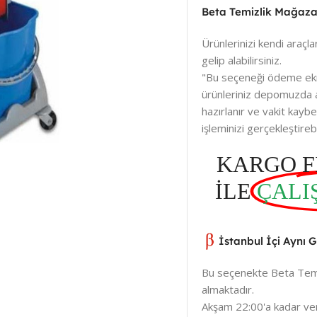
Beta Temizlik Mağaza
Ürünlerinizi kendi araçlar
gelip alabilirsiniz.
"Bu seçeneği ödeme ek
ürünleriniz depomuzda a
hazırlanır ve vakit kay
işleminizi gerçekleştirebil
KARGO F
İLE
ÇALI
İstanbul İçi Aynı 
Bu seçenekte Beta Temiz
almaktadır.
Akşam 22:00'a kadar veri