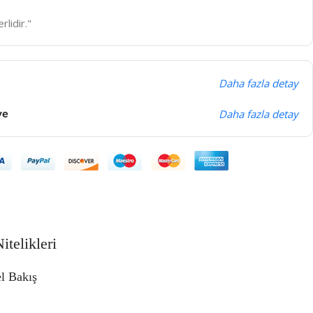
rlidir."
Daha fazla detay
ye
Daha fazla detay
itelikleri
l Bakış