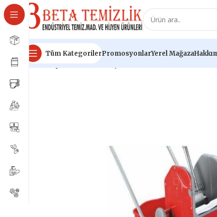
Tüm Kategoriler
Promosyonlar
Yerel Mağaza
Hakkım
Ana Sayfa
Sarf Ürünleri
Çift Kovalı Plastik Temizlik Arab