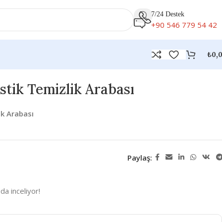
7/24 Destek
+90 546 779 54 42
₺
0,
astik Temizlik Arabası
ik Arabası
Paylaş:
da inceliyor!