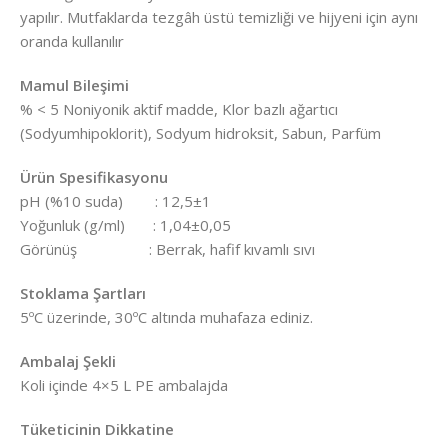
yapılır. Mutfaklarda tezgâh üstü temizliği ve hijyeni için aynı
oranda kullanılır
Mamul Bileşimi
% < 5 Noniyonik aktif madde, Klor bazlı ağartıcı
(Sodyumhipoklorit), Sodyum hidroksit, Sabun, Parfüm
Ürün Spesifikasyonu
pH (%10 suda) : 12,5±1
Yoğunluk (g/ml) : 1,04±0,05
Görünüş : Berrak, hafif kıvamlı sıvı
Stoklama Şartları
5ºC üzerinde, 30ºC altında muhafaza ediniz.
Ambalaj Şekli
Koli içinde 4×5 L PE ambalajda
Tüketicinin Dikkatine