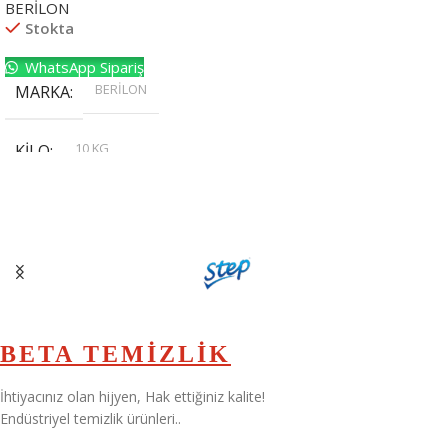
BERİLON
Stokta
WhatsApp Sipariş
BERİLON
MARKA
10 KG
KILO
,
20 KG
,
30 KG
,
5 KG
BETA TEMİZLİK
İhtiyacınız olan hijyen, Hak ettiğiniz kalite!
Endüstriyel temizlik ürünleri..