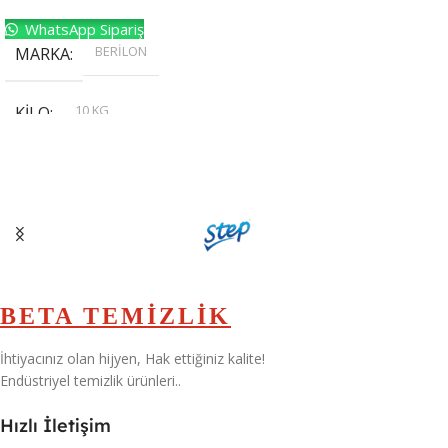
WhatsApp Sipariş
BERİLON
MARKA
10 KG
KILO
,
20 KG
,
30 KG
,
5 KG
BETA TEMİZLİK
İhtiyacınız olan hijyen, Hak ettiğiniz kalite!
Endüstriyel temizlik ürünleri..
Hızlı İletişim