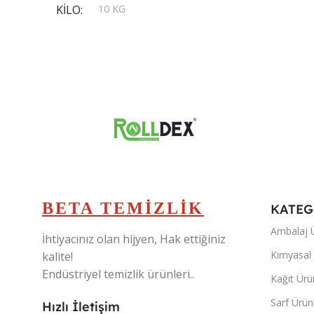
KILO
10 KG
,
20 KG
,
30 KG
,
5 KG
BETA TEMİZLİK
KATEG
Ambalaj Ü
İhtiyacınız olan hijyen, Hak ettiğiniz
Kimyasal 
kalite!
Endüstriyel temizlik ürünleri..
Kağıt Ürü
Sarf Ürünl
Hızlı İletişim