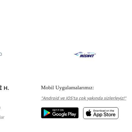
 H.
Mobil Uygulamalarımız:
"Android ve IOS'ta çok yakında sizlerleyiz!"
m
ar
p