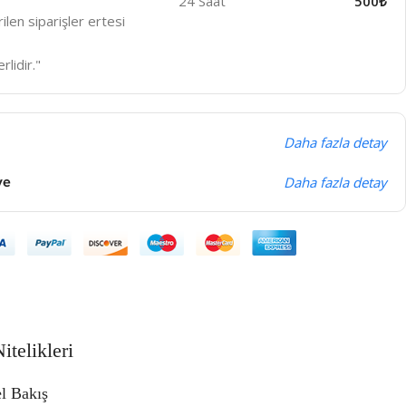
24 Saat
500₺
len siparişler ertesi
rlidir."
Daha fazla detay
ye
Daha fazla detay
itelikleri
l Bakış