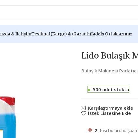
ızda & İletişim
Teslimat(Kargo) & (Garanti)İade
İş Ortaklarımız
ıcısı
Lido Bulaşık M
Bulaşık Makinesi Parlatıcı
500 adet stokta
Karşılaştırmaya ekle
İstek Listesine Ekle
2
Kişi bu ürünü şuan 