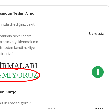
sından Teslim Alma
ınızla dilediğiniz vakit
Ücretsiz
ranında seçerseniz
racınıza yüklenmek için
betmeden kendi nakliye
irsiniz."
İRMALARI
ŞMIYORUZ
Gün Kargo
lik araçları görev