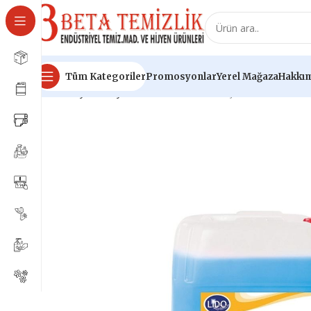
Tüm Kategoriler
Promosyonlar
Yerel Mağaza
Hakkım
Ana Sayfa
Kimyasal Ürünleri
Lido Bulaşık Makinesi Parlat