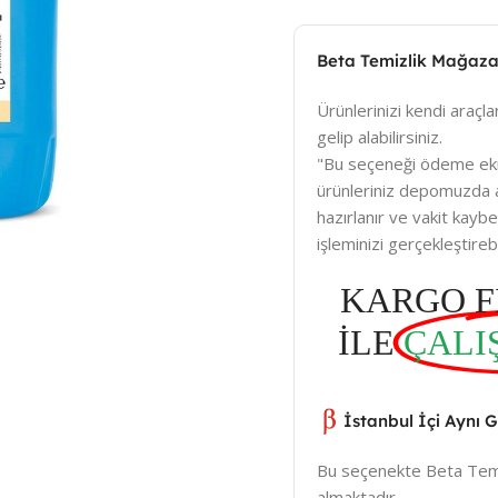
Beta Temizlik Mağaza
Ürünlerinizi kendi araçlar
gelip alabilirsiniz.
"Bu seçeneği ödeme ek
ürünleriniz depomuzda a
hazırlanır ve vakit kay
işleminizi gerçekleştirebil
KARGO F
İLE
ÇALI
İstanbul İçi Aynı 
Bu seçenekte Beta Temiz
almaktadır.