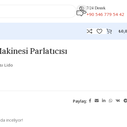
7/24 Destek
+90 546 779 54 42
₺
0,
akinesi Parlatıcısı
sı Lido
Paylaş:
da inceliyor!