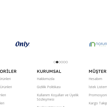
ORİLER
KURUMSAL
MÜŞTERİ
rünleri
Hakkımızda
Hesabım
Ürünleri
Gizlilik Politikası
İstek Liste
nleri
Kullanım Koşulları ve Üyelik
Promosyonl
Sözleşmesi
eri
Kargo Taki