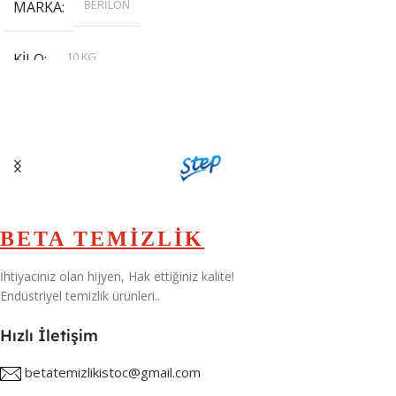
BERİLON
MARKA
10 KG
KILO
,
20 KG
,
30 KG
,
5 KG
BETA TEMİZLİK
İhtiyacınız olan hijyen, Hak ettiğiniz kalite!
Endüstriyel temizlik ürünleri..
Hızlı İletişim
betatemizlikistoc@gmail.com