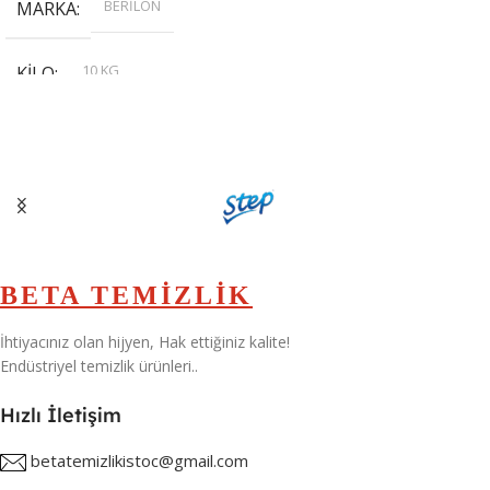
BERİLON
MARKA
10 KG
KILO
,
20 KG
,
30 KG
,
5 KG
BETA TEMİZLİK
İhtiyacınız olan hijyen, Hak ettiğiniz kalite!
Endüstriyel temizlik ürünleri..
Hızlı İletişim
betatemizlikistoc@gmail.com