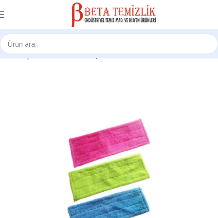
Ana Sayfa
Sarf Ürünleri
Moplar