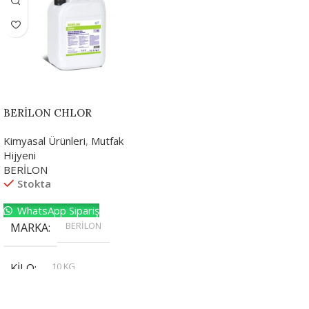
BERİLON CHLOR
Kimyasal Ürünleri
,
Mutfak
Hijyeni
BERİLON
Stokta
WhatsApp Sipariş
BERİLON
MARKA
10 KG
KILO
,
20 KG
,