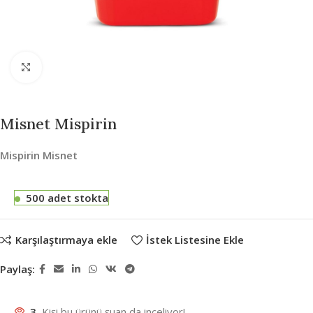
Büyütmek için tıklayın
Misnet Mispirin
Mispirin Misnet
500 adet stokta
Karşılaştırmaya ekle
İstek Listesine Ekle
Paylaş:
3
Kişi bu ürünü şuan da inceliyor!