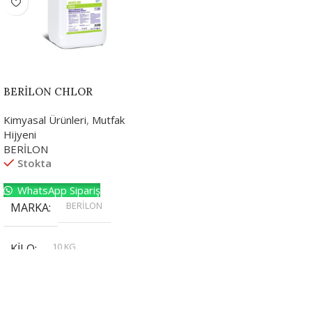
BERİLON CHLOR
Kimyasal Ürünleri
,
Mutfak
Hijyeni
BERİLON
Stokta
WhatsApp Sipariş
BERİLON
MARKA
10 KG
KILO
,
20 KG
,
30 KG
,