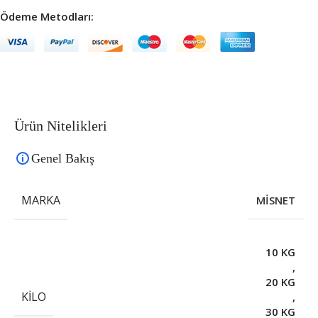
Ödeme Metodları:
Ürün Nitelikleri
Genel Bakış
MARKA
MİSNET
10 KG
,
20 KG
KILO
,
30 KG