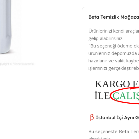
Beta Temizlik Mağaza
Ürünlerinizi kendi araçlar
gelip alabilirsiniz.
"Bu seçeneği ödeme ek
ürünleriniz depomuzda a
hazırlanır ve vakit kay
işleminizi gerçekleştirebil
KARGO F
İLE
ÇALI
İstanbul İçi Aynı 
Bu seçenekte Beta Temiz
almaktadır.