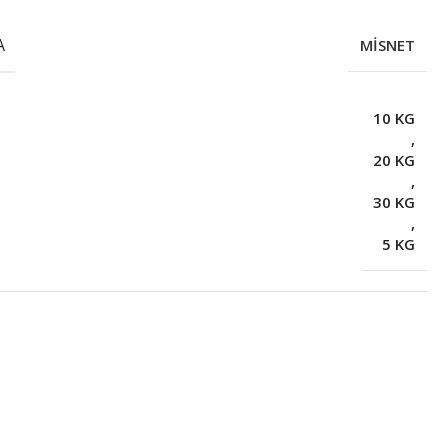
A
MİSNET
10 KG
,
20 KG
,
30 KG
,
5 KG