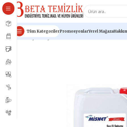
Tüm Kategoriler
Promosyonlar
Yerel Mağaza
Hakkım
Ana Sayfa
Kimyasal Ürünleri
Misnet Plus Sıvı El Sabunu