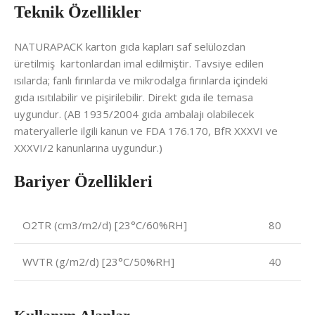
Teknik Özellikler
NATURAPACK karton gıda kapları saf selülozdan
üretilmiş kartonlardan imal edilmiştir. Tavsiye edilen
ısılarda; fanlı fırınlarda ve mikrodalga fırınlarda içindeki
gıda ısıtılabilir ve pişirilebilir. Direkt gıda ile temasa
uygundur. (AB 1935/2004 gıda ambalajı olabilecek
materyallerle ilgili kanun ve FDA 176.170, BfR XXXVI ve
XXXVI/2 kanunlarına uygundur.)
Bariyer Özellikleri
O2TR (cm3/m2/d) [23°C/60%RH]
80
WVTR (g/m2/d) [23°C/50%RH]
40