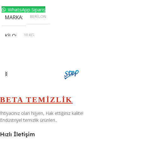
WhatsApp Sipariş
BERİLON
MARKA
10 KG
KILO
,
20 KG
,
30 KG
,
5 KG
BETA TEMİZLİK
İhtiyacınız olan hijyen, Hak ettiğiniz kalite!
Endüstriyel temizlik ürünleri..
Hızlı İletişim