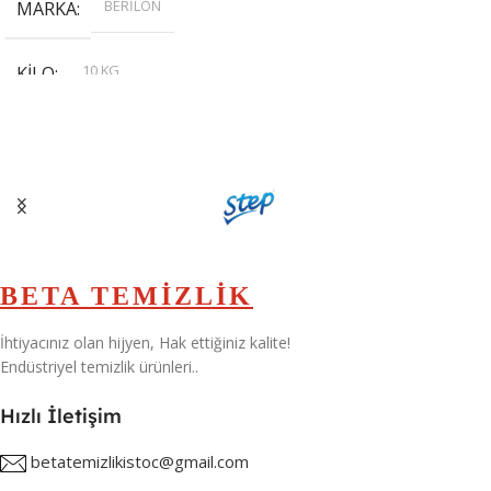
BERİLON
MARKA
10 KG
KILO
,
20 KG
,
30 KG
,
5 KG
BETA TEMİZLİK
İhtiyacınız olan hijyen, Hak ettiğiniz kalite!
Endüstriyel temizlik ürünleri..
Hızlı İletişim
betatemizlikistoc@gmail.com