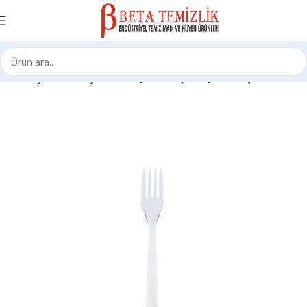
Ana Sayfa
Ambalaj Ürünleri
Çatal/Kaşık/Bıçak/Karıştırıcı