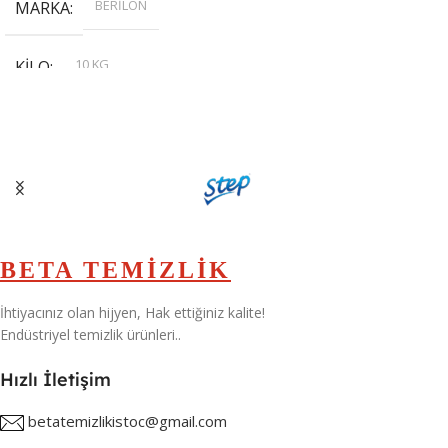
BERİLON
MARKA
10 KG
KILO
,
20 KG
,
30 KG
,
5 KG
BETA TEMİZLİK
İhtiyacınız olan hijyen, Hak ettiğiniz kalite!
Endüstriyel temizlik ürünleri..
Hızlı İletişim
betatemizlikistoc@gmail.com