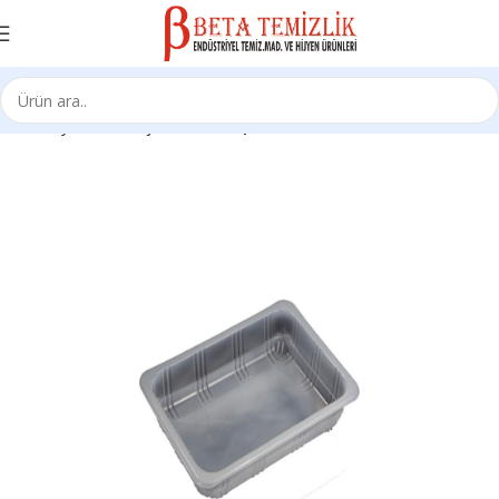
Ana Sayfa
Ambalaj Ürünleri
Kaplar/Tabaklar