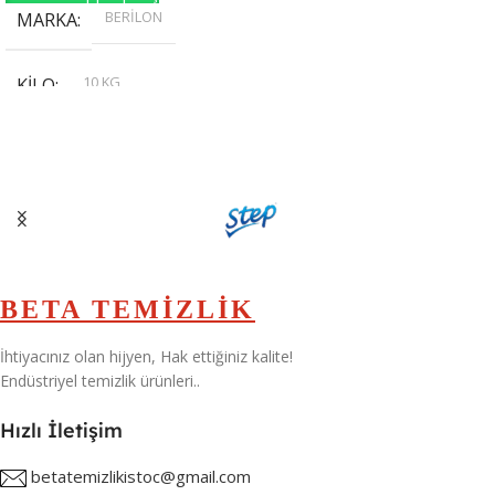
BERİLON
MARKA
10 KG
KILO
,
20 KG
,
30 KG
,
5 KG
BETA TEMİZLİK
İhtiyacınız olan hijyen, Hak ettiğiniz kalite!
Endüstriyel temizlik ürünleri..
Hızlı İletişim
betatemizlikistoc@gmail.com